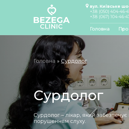
вул. Київське шо
+38 (050) 404-46-4
+38 (067) 104-46-4
Головна
Про 
Головна
»
Сурдолог
Сурдолог
Сурдолог – лікар, який забезпечу
порушенням слуху.