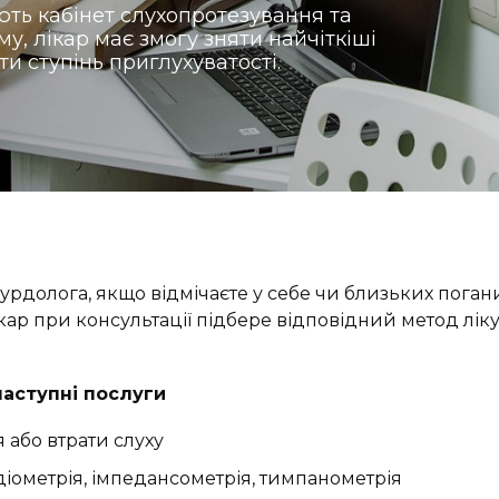
ють кабінет слухопротезування та
му, лікар має змогу зняти найчіткіші
и ступінь приглухуватості.
урдолога, якщо відмічаєте у себе чи близьких поган
ар при консультації підбере відповідний метод ліку
аступні послуги
 або втрати слуху
іометрія, імпедансометрія, тимпанометрія