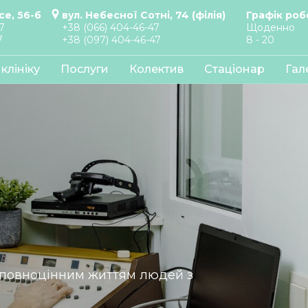
се, 56-б
вул. Небесної Сотні, 74 (філія)
Графік роб
7
+38 (066) 404-46-47
Щоденно
7
+38 (097) 404-46-47
8 - 20
клініку
Послуги
Колектив
Стаціонар
Гал
є повноцінним життям людей з