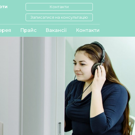
оти
Контакти
Записатися на консультацію
ерея
Прайс
Вакансії
Контакти