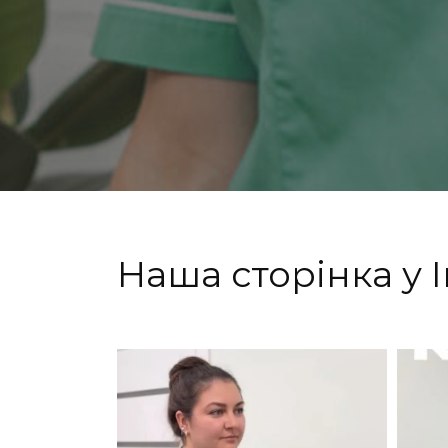
This
field
should
be left
blank
Наша сторінка у 