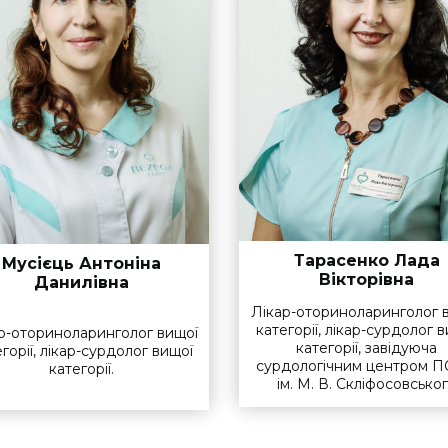
Тарасенко Лада
Мусієць Антоніна
Вікторівна
Данилівна
Лікар-оториноларинголог 
категорії, лікар-сурдолог 
р-оториноларинголог вищої
категорії, завідуюча
горії, лікар-сурдолог вищої
сурдологічним центром 
категорії.
ім. М. В. Скліфосовсько