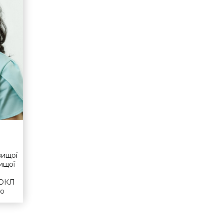
вищої
вищої
ПОКЛ
го