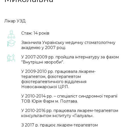
Лікар УЗД
Стаж: 14 років
Закінчила Українську медичну стоматологічну
академію у 2007 році.
У 2007-2009 рр. пройшла інтернатуру за фахом
“Внутрішні хвороби”.
У 2009-2010 рр. працювала лікарем-
терапевтом, фiзiотерапевтом
фізіотерапевтичного відділення
Новосанжарської ЦРЛ.
У 2010-2014 рр. – спеціаліст синдромної терапії
ТОВ Юрія Фарм м. Полтава.
У 2010-2016 рр. працювала лiкарем-терапевтом
консультантом iнституту «Гiалуаль».
З 2017 р. працює лiкарем-терапевтом