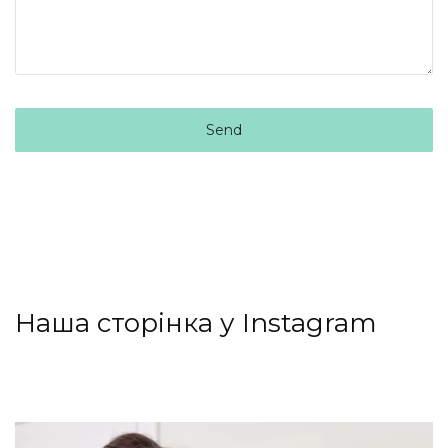
Send
This
field
should
be left
blank
Наша сторінка у Instagram